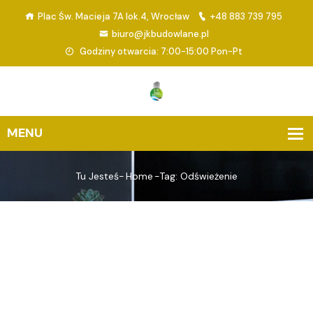
Plac Św. Macieja 7A lok.4, Wrocław
+48 883 739 795
biuro@jkbudowlane.pl
Godziny otwarcia: 7:00-15:00 Pon-Pt
Tu Jesteś-
Home
-
Tag: Odświeżenie